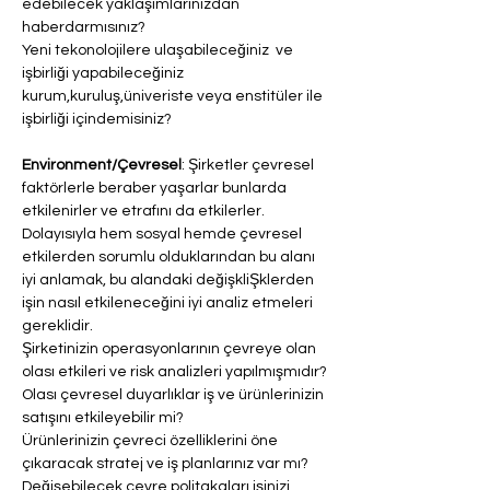
edebilecek yaklaşımlarınızdan 
haberdarmısınız?
Yeni tekonolojilere ulaşabileceğiniz  ve 
işbirliği yapabileceğiniz 
kurum,kuruluş,üniveriste veya enstitüler ile 
işbirliği içindemisiniz?
Environment/Çevresel
: Şirketler çevresel 
faktörlerle beraber yaşarlar bunlarda 
etkilenirler ve etrafını da etkilerler. 
Dolayısıyla hem sosyal hemde çevresel 
etkilerden sorumlu olduklarından bu alanı 
iyi anlamak, bu alandaki değişkliŞklerden 
işin nasıl etkileneceğini iyi analiz etmeleri 
gereklidir.
Şirketinizin operasyonlarının çevreye olan 
olası etkileri ve risk analizleri yapılmışmıdır?
Olası çevresel duyarlıklar iş ve ürünlerinizin 
satışını etkileyebilir mi?
Ürünlerinizin çevreci özelliklerini öne 
çıkaracak stratej ve iş planlarınız var mı?
Değişebilecek çevre politakaları işinizi 