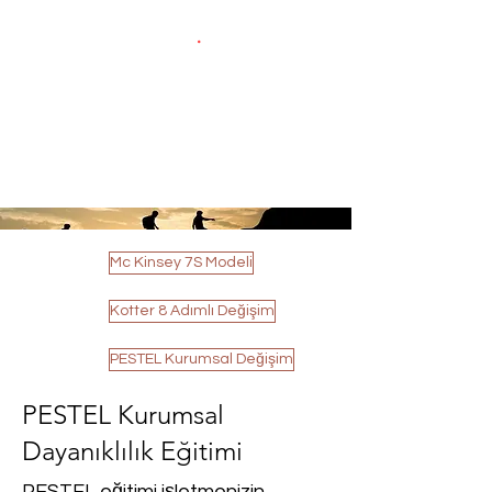
.
ÖNER
YÖNETİM VE TEKNOLOJİ
DANIŞMANLIĞI LTD ŞTİ
Mc Kinsey 7S Modeli
Kotter 8 Adımlı Değişim
PESTEL Kurumsal Değişim
PESTEL Kurumsal
Dayanıklılık Eğitimi
PESTEL eğitimi işletmenizin,