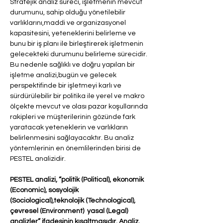
Stratejik analiz süreci, işletmenin mevcut 
durumunu, sahip olduğu yönetilebilir 
varlıklarını,maddi ve organizasyonel 
kapasitesini, yeteneklerini belirleme ve 
bunu bir iş planı ile birleştirerek işletmenin 
gelecekteki durumunu belirleme sürecidir. 
Bu nedenle sağlıklı ve doğru yapılan bir 
işletme analizi,bugün ve gelecek 
perspektifinde bir işletmeyi karlı ve 
sürdürülebilir bir politika ile yerel ve makro 
ölçekte mevcut ve olası pazar koşullarında 
rakipleri ve müşterilerinin gözünde fark 
yaratacak yeteneklerin ve varlıkların 
belirlenmesini sağlayacaktır. Bu analiz 
yöntemlerinin en önemlilerinden birisi de 
PESTEL analizidir.
PESTEL analizi, “politik (Political), ekonomik 
(Economic), sosyolojik 
(Sociological),teknolojik (Technological), 
çevresel (Environment)  yasal (Legal) 
analizler” ifadesinin kısaltmasıdır. Analiz, 