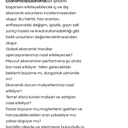
Economical/Ekonomik
;Bir şirketin 
başarısını etkileyebilecek iç ve dış 
ekonomik sorunların incelenmesinden 
oluşur. Bu faktör, faiz oranları, 
enflasyondaki değişim, işsizlik, gayri safi 
yurtiçi hasıla ve kredi kullanılabilirliği gibi 
farklı unsurların değerlendirilmesinden 
oluşur.
Global ekonomik trendler 
operasyonlerımızı nasıl etkileyecek?
Mevcut ekonominin performansı şu anda 
bizi nasıl etkiliyor. Yakın gelecekteki 
beklenti büyüme mi, durgunluk yönünde 
mi?
Ekonomik durum maliyetlerimizi nasıl 
etkiliyor?
Temel döviz kurları maliyet ve satışları 
nasıl etkiliyor?
Pazar büyüyor mu,müşterilerin gelirleri ve 
harcayabilecekleri oran yükseliyor mu 
yoksa düşüyor mu? 
İşsizliğin ülkede ve işletmenin bulunduğu iş 