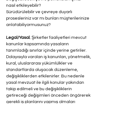
nasıl etkileyebilir?
Sürüdürülebilir ve çevreye duyarlı 
prosesleriniz var mı bunları müşterilerinize 
anlatabiliyormusunuz?
Legal/Yasal
; Şirketler faaliyetleri mevcut 
kanunlar kapsamında yasaların 
tanımladığı sınırlar içinde yerine getiriler. 
Dolayısıyla varolan iş kanunları, yönetmelik, 
kural, uluslararası yükümlülkler ve 
standartlarda oluşacak düzenleme, 
değişikliklerden etkilenirler. Bu nedenle 
yasal mevzuat ile ilgili konular yakından 
takip edilmeli ve bu değişikliklerin 
getireceği değişimleri önceden öngörerek 
gerekli iş planlarını yapmış olmaları 
gereklidir.
Şirketin tüm faaliyetleri yasal 
hükümlülükleri, yönetmelik, kural ve 
standartları karşılıyor mu?
İş kanunlarındaki olası değişklikler iş 