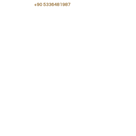
Tel
+90 5336481987
Hakkımızda/A
bout
Hizmetlerimiz/
Services
Destek/Onlin
e Support
İletişim/Conta
ct
.
Ön
er
YÖNETİM VE TEKNOLOJİ