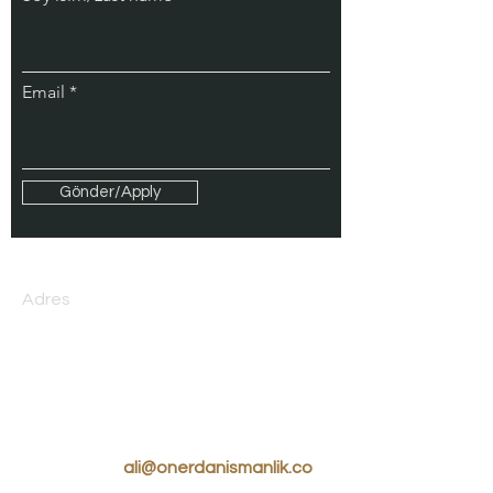
Email
Gönder/Apply
Adres
Süzer Plaza
Harbiye Mah. Asker Ocağı
Caddesi No: 6 Kat 2
Şişli İstanbul
Email
ali@onerdanismanlik.co