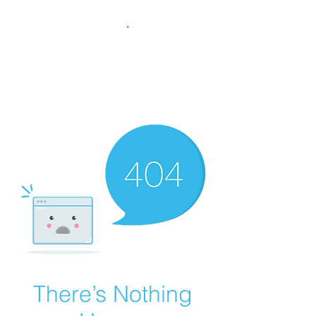
.
ÖNER
YÖNETİM VE TEKNOLOJİ
DANIŞMANLIĞI LTD ŞTİ
There’s Nothing