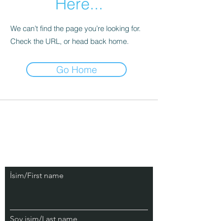
Here...
We can’t find the page you’re looking for.
Check the URL, or head back home.
Go Home
İletişim/Contact
İsim/First name
Soy isim/Last name